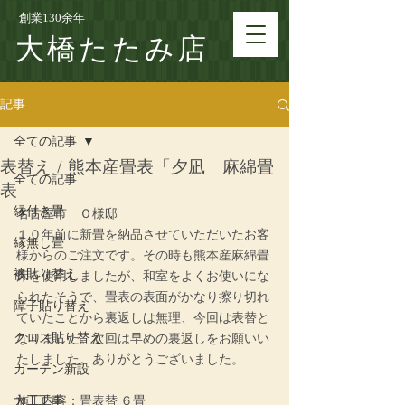
創業130余年
大橋たたみ店
記事
全ての記事
表替え / 熊本産畳表「夕凪」麻綿畳
全ての記事
表
縁付き畳
名古屋市　Ｏ様邸
１０年前に新畳を納品させていただいたお客
縁無し畳
様からのご注文です。その時も熊本産麻綿畳
襖貼り替え
床を使用しましたが、和室をよくお使いにな
られたそうで、畳表の表面がかなり擦り切れ
障子貼り替え
ていたことから裏返しは無理、今回は表替と
クロス貼り替え
なりました。次回は早めの裏返しをお願いい
たしました。ありがとうございました。
カーテン新設
大工工事
施工内容：畳表替 ６畳