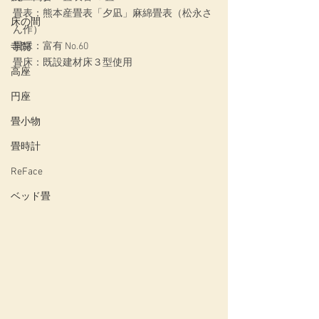
畳表：熊本産畳表「夕凪」麻綿畳表（松永さ
床の間
ん作）
畳縁：富有 No.60
寺院
畳床：既設建材床３型使用
高座
円座
畳小物
畳時計
ReFace
ベッド畳