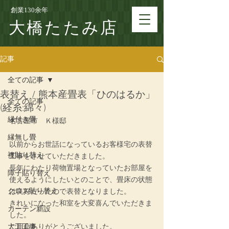
創業130余年
大橋たたみ店
記事
全ての記事
表替え / 熊本産畳表「ひのはるか」
全ての記事
(経糸:綿々)
縁付き畳
名古屋市
　Ｋ
様邸
縁無し畳
以前からお世話になっているお客様宅の表替
襖貼り替え
工事をさせていただきました。
長年にわたり荷物置場となっていたお部屋を
障子貼り替え
使えるようにしたいとのことで、畳床の状態
クロス貼り替え
は良好だったので表替となりました。
きれいになった和室を大変喜んでいただきま
カーテン新設
した。
大工工事
ご用命ありがとうございました。