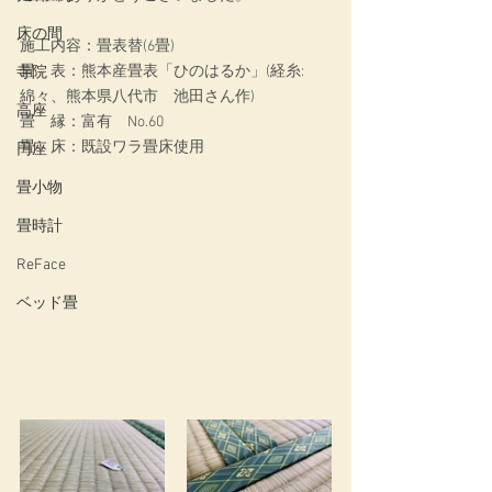
床の間
施工内容：
畳表替(6畳)
畳　表：
熊本産畳表「ひのはるか」(経糸:
寺院
綿々、熊本県八代市　池田さん作)
高座
畳　縁：富有　No.60
畳　床：
既設ワラ畳床使用
円座
畳小物
畳時計
ReFace
ベッド畳