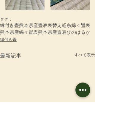
タグ：
縁付き畳
熊本県産畳表
表替え
経糸
綿々畳表
熊本県産綿々畳表
熊本県産畳表ひのはるか
縁付き畳
すべて表示
最新記事