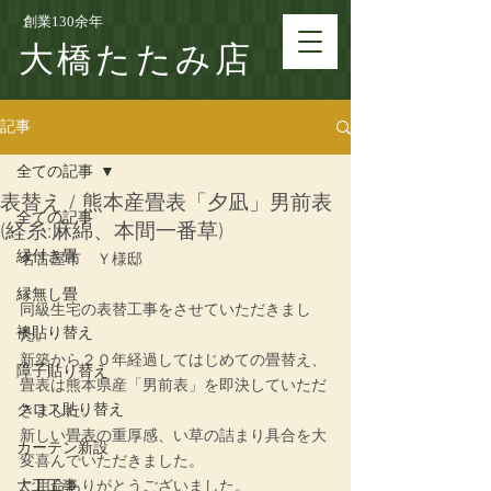
創業130余年
大橋たたみ店
記事
全ての記事
表替え / 熊本産畳表「夕凪」男前表
全ての記事
(経糸:麻綿、本間一番草)
縁付き畳
名古屋市
　Ｙ
様邸
縁無し畳
同級生宅の表替工事をさせていただきまし
襖貼り替え
た。
新築から２０年経過してはじめての畳替え、
障子貼り替え
畳表は熊本県産「男前表」を即決していただ
クロス貼り替え
きました。
新しい畳表の重厚感、い草の詰まり具合を大
カーテン新設
変喜んでいただきました。
大工工事
ご用命ありがとうございました。