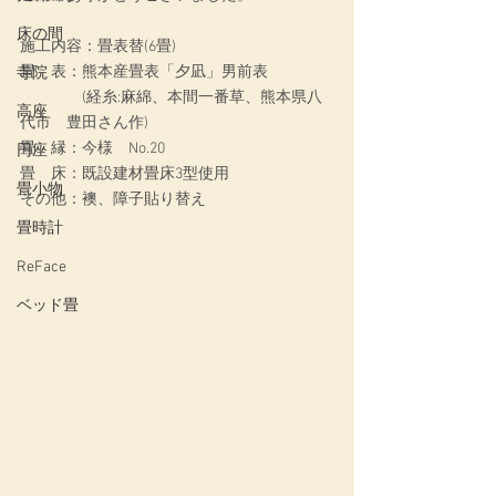
床の間
施工内容：
畳表替(6畳)
畳　表：
熊本産畳表「夕凪」男前表
寺院
　　　　(経糸:麻綿、本間一番草、熊本県八
高座
代市　豊田さん作)
畳　縁：今様　No.20
円座
畳　床：
既設建材畳床3型使用
畳小物
その他：襖、障子貼り替え
畳時計
ReFace
ベッド畳