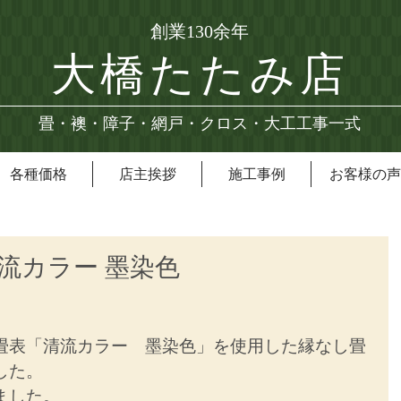
創業130余年
大橋たたみ店
畳・襖・障子・網戸・クロス・大工工事一式
各種価格
店主挨拶
施工事例
お客様の声
清流カラー 墨染色
畳表「清流カラー　墨染色」を使用した縁なし畳
した。
ました。