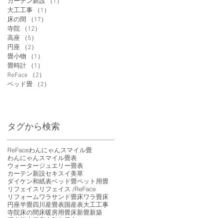
カーテン新設
（1）
1件の記事
大工工事
（1）
1件の記事
床の間
（17）
17件の記事
寺院
（12）
12件の記事
高座
（5）
5件の記事
円座
（2）
2件の記事
畳小物
（1）
1件の記事
畳時計
（1）
1件の記事
ReFace
（2）
2件の記事
ベッド畳
（2）
2件の記事
タグから検索
ReFace
わんにゃんスマイル畳
わんにゃんスマイル畳表
ウォータージュエリー畳表
カーテン新設
セキスイ美草
ダイケン和紙表
ベッド畳
ペット用畳
リフェイス
リフェイス /ReFace
リフォーム
ワラサンド畳床
ワラ畳床
円座
半畳
四川産畳表
国産表
大工工事
寺院
床の間
床暖房用畳床
新畳
新築