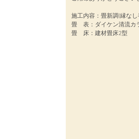
施工内容：
畳新調(縁なし
畳　表：
ダイケン清流カ
畳　床：
建材畳床2型