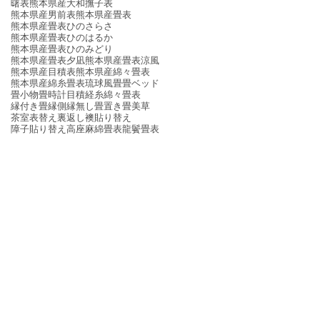
曙表
熊本県産大和撫子表
熊本県産男前表
熊本県産畳表
熊本県産畳表ひのさらさ
熊本県産畳表ひのはるか
熊本県産畳表ひのみどり
熊本県産畳表夕凪
熊本県産畳表涼風
熊本県産目積表
熊本県産綿々畳表
熊本県産綿糸畳表
琉球風畳
畳ベッド
畳小物
畳時計
目積
経糸
綿々畳表
縁付き畳
縁側
縁無し畳
置き畳
美草
茶室
表替え
裏返し
襖貼り替え
障子貼り替え
高座
麻綿畳表
龍鬢畳表