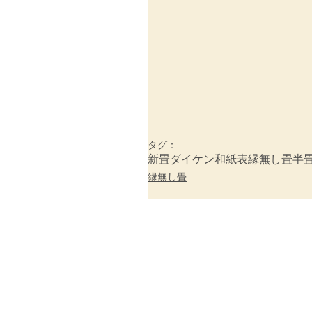
タグ：
新畳
ダイケン和紙表
縁無し畳
半
縁無し畳