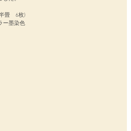
半畳　6枚)
ラー墨染色