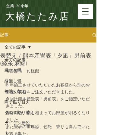
創業130余年
大橋たたみ店
記事
全ての記事
表替え / 熊本産畳表「夕凪」男前表
全ての記事
(経糸:麻綿)
縁付き畳
名古屋市　Ｋ
様邸
縁無し畳
昨年施工させていただいたお客様から別のお
襖貼り替え
部屋の表替をご注文いただきました。
今回は熊本産畳表「男前表」をご指定いただ
障子貼り替え
きました。
クロス貼り替え
畳縁の色、柄も相まってお部屋が明るくなり
ました。
カーテン新設
また畳表の重厚感、色艶、香りも喜んでいた
大工工事
だきました。