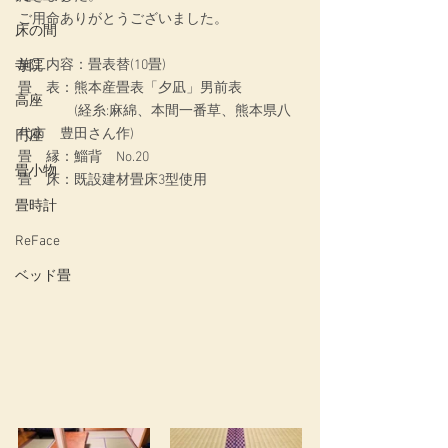
ご用命ありがとうございました。
床の間
施工内容：
畳表替(10畳)
寺院
畳　表：
熊本産畳表「夕凪」男前表
高座
　　　　(経糸:麻綿、本間一番草、熊本県八
代市　豊田さん作)
円座
畳　縁：
鯔背　No.20
畳小物
畳　床：
既設建材畳床3型使用
畳時計
ReFace
ベッド畳