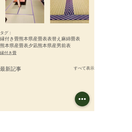
タグ：
縁付き畳
熊本県産畳表
表替え
麻綿畳表
熊本県産畳表夕凪
熊本県産男前表
縁付き畳
すべて表示
最新記事