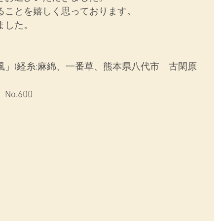
ることを嬉しく思っております。
ました。
」(経糸:麻綿、一番草、熊本県八代市　古閑原
o.600
型