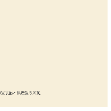
綿畳表
熊本県産畳表涼風