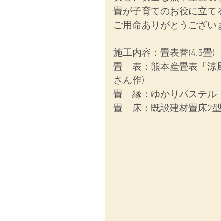
畳が子育てのお役に立て
ご用命ありがとうござい
施工内容：畳表替(4.5畳)
畳　表：熊本産畳表「涼風
さん作)
畳　縁：ゆかりパステル　N
畳　床：既設建材畳床2