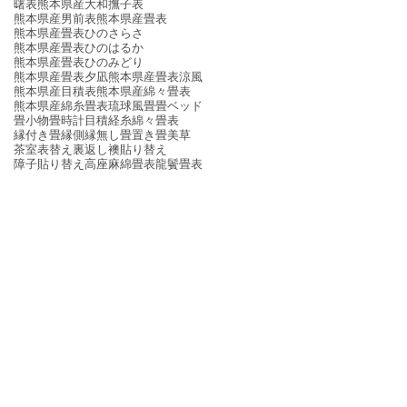
曙表
熊本県産大和撫子表
熊本県産男前表
熊本県産畳表
熊本県産畳表ひのさらさ
熊本県産畳表ひのはるか
熊本県産畳表ひのみどり
熊本県産畳表夕凪
熊本県産畳表涼風
熊本県産目積表
熊本県産綿々畳表
熊本県産綿糸畳表
琉球風畳
畳ベッド
畳小物
畳時計
目積
経糸
綿々畳表
縁付き畳
縁側
縁無し畳
置き畳
美草
茶室
表替え
裏返し
襖貼り替え
障子貼り替え
高座
麻綿畳表
龍鬢畳表