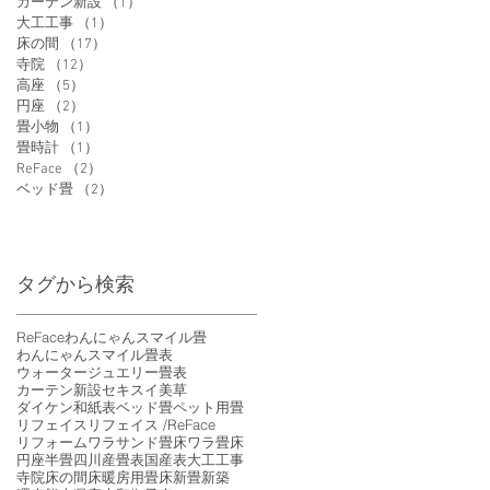
カーテン新設
（1）
1件の記事
大工工事
（1）
1件の記事
床の間
（17）
17件の記事
寺院
（12）
12件の記事
高座
（5）
5件の記事
円座
（2）
2件の記事
畳小物
（1）
1件の記事
畳時計
（1）
1件の記事
ReFace
（2）
2件の記事
ベッド畳
（2）
2件の記事
タグから検索
ReFace
わんにゃんスマイル畳
わんにゃんスマイル畳表
ウォータージュエリー畳表
カーテン新設
セキスイ美草
ダイケン和紙表
ベッド畳
ペット用畳
リフェイス
リフェイス /ReFace
リフォーム
ワラサンド畳床
ワラ畳床
円座
半畳
四川産畳表
国産表
大工工事
寺院
床の間
床暖房用畳床
新畳
新築