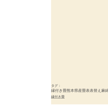
タグ：
縁付き畳
熊本県産畳表
表替え
麻
縁付き畳