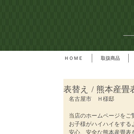
ＨＯＭＥ
取扱商品
表替え / 熊本産畳
名古屋市　Ｈ様邸
当店のホームページをご
お子様がハイハイをする
安心、安全な熊本産畳表