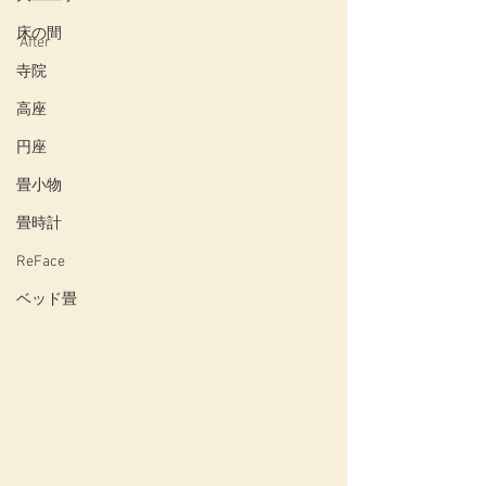
床の間
After
寺院
高座
円座
畳小物
畳時計
ReFace
ベッド畳