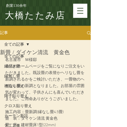
創業130余年
大橋たたみ店
記事
全ての記事
新畳 / ダイケン清流 黄金色
全ての記事
名古屋市　Ｍ様邸
縁付き畳
当店のホームページをご覧になりご注文をい
ただきました。既設畳の表替かヘリなし畳を
縁無し畳
新調されるかをご検討いただき、一畳物のヘ
リなし畳の新調となりました。お部屋の雰囲
襖貼り替え
気が変わって、子供さんにも喜んでいただき
障子貼り替え
ました。ご用命ありがとうございました。
クロス貼り替え
施工内容：畳新調(縁なし畳4.5畳)
カーテン新設
畳　表：ダイケン清流 黄金色
畳　床：建材畳床1型(22mm)
大工工事