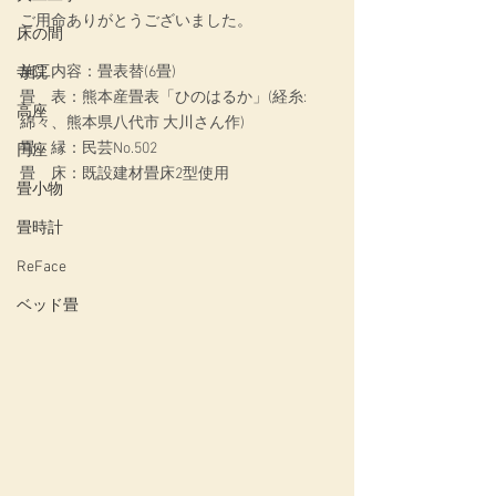
ご用命ありがとうございました。
床の間
施工内容：畳表替(6畳)
寺院
畳　表：熊本産畳表「ひのはるか」(経糸:
高座
綿々、熊本県八代市 大川さん作)
畳　縁：民芸No.502
円座
畳　床：既設建材畳床2型使用
畳小物
畳時計
ReFace
ベッド畳