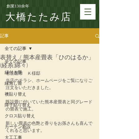
創業130余年
大橋たたみ店
記事
全ての記事
表替え / 熊本産畳表「ひのはるか」
全ての記事
(経糸:綿々)
縁付き畳
名古屋市　Ｋ様邸
当店のチラシ、ホームページをご覧になりご
縁無し畳
注文をいただきました。
襖貼り替え
既設畳に付いていた熊本産畳表と同グレード
障子貼り替え
の畳表で施工。
クロス貼り替え
新しい畳表の色艶と香りをお孫さんも喜んで
カーテン新設
くれると思います。
大工工事