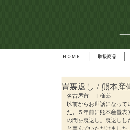
ＨＯＭＥ
取扱商品
畳裏返し / 熊本産
名古屋市　Ｉ様邸
以前からお世話になって
た。５年前に熊本産畳表(
の間を裏返し。裏返しし
と喜んでいただけました