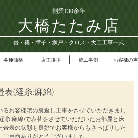
創業130余年
大橋たたみ店
畳・襖・障子・網戸・クロス・大工工事一式
各種価格
店主挨拶
施工事例
お客様の声
畳表(経糸:麻綿)
いるお客様宅の裏返し工事をさせていただきまし
経糸:麻綿)で表替をさせていただいたお部屋と床
た畳表の状態も良好でお客様からもさっぱりした
。ご用命ありがとうございました。