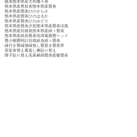
曙表
熊本県産大和撫子表
熊本県産男前表
熊本県産畳表
熊本県産畳表ひのさらさ
熊本県産畳表ひのはるか
熊本県産畳表ひのみどり
熊本県産畳表夕凪
熊本県産畳表涼風
熊本県産目積表
熊本県産綿々畳表
熊本県産綿糸畳表
琉球風畳
畳ベッド
畳小物
畳時計
目積
経糸
綿々畳表
縁付き畳
縁側
縁無し畳
置き畳
美草
茶室
表替え
裏返し
襖貼り替え
障子貼り替え
高座
麻綿畳表
龍鬢畳表