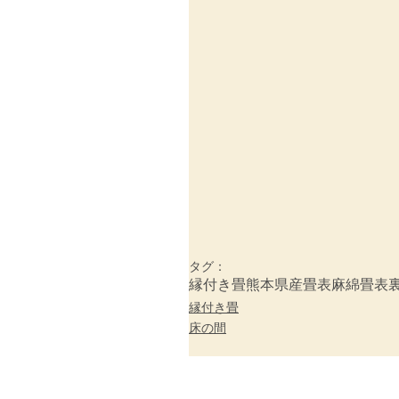
タグ：
縁付き畳
熊本県産畳表
麻綿畳表
縁付き畳
床の間