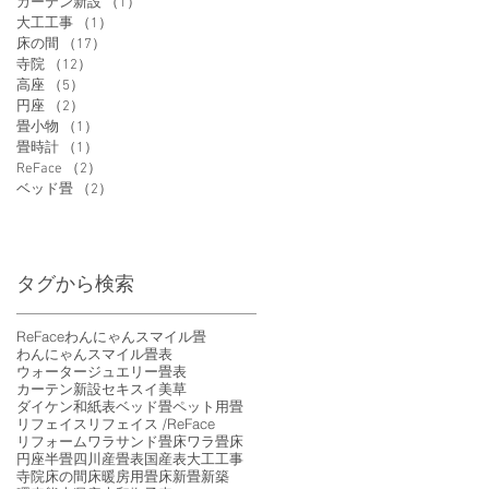
カーテン新設
（1）
1件の記事
大工工事
（1）
1件の記事
床の間
（17）
17件の記事
寺院
（12）
12件の記事
高座
（5）
5件の記事
円座
（2）
2件の記事
畳小物
（1）
1件の記事
畳時計
（1）
1件の記事
ReFace
（2）
2件の記事
ベッド畳
（2）
2件の記事
タグから検索
ReFace
わんにゃんスマイル畳
わんにゃんスマイル畳表
ウォータージュエリー畳表
カーテン新設
セキスイ美草
ダイケン和紙表
ベッド畳
ペット用畳
リフェイス
リフェイス /ReFace
リフォーム
ワラサンド畳床
ワラ畳床
円座
半畳
四川産畳表
国産表
大工工事
寺院
床の間
床暖房用畳床
新畳
新築