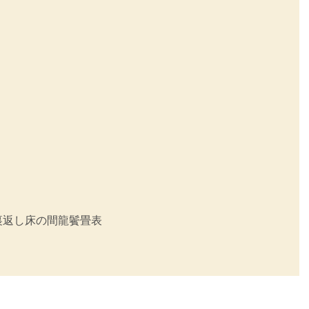
裏返し
床の間
龍鬢畳表