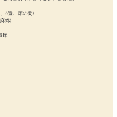
畳、6畳、床の間)
麻綿)
畳床