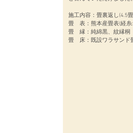
施工内容：畳裏返し(4.5
畳　表：熊本産畳表(経糸:
畳　縁：純綿黒、紋縁桐
畳　床：既設ワラサンド