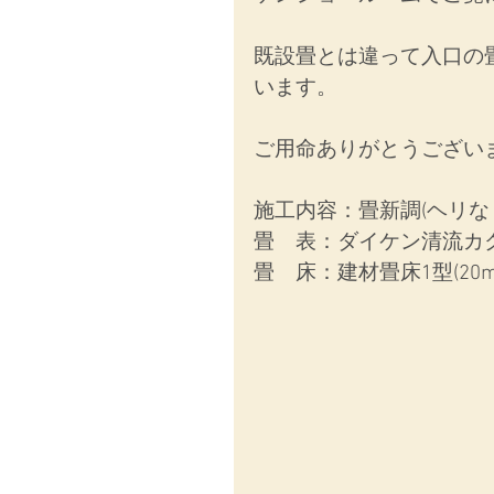
既設畳とは違って入口の
います。
ご用命ありがとうござい
施工内容：畳新調(ヘリなし
畳　表：ダイケン清流カク
畳　床：建材畳床1型(20m