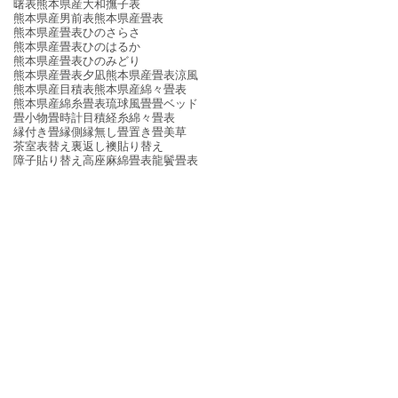
曙表
熊本県産大和撫子表
熊本県産男前表
熊本県産畳表
熊本県産畳表ひのさらさ
熊本県産畳表ひのはるか
熊本県産畳表ひのみどり
熊本県産畳表夕凪
熊本県産畳表涼風
熊本県産目積表
熊本県産綿々畳表
熊本県産綿糸畳表
琉球風畳
畳ベッド
畳小物
畳時計
目積
経糸
綿々畳表
縁付き畳
縁側
縁無し畳
置き畳
美草
茶室
表替え
裏返し
襖貼り替え
障子貼り替え
高座
麻綿畳表
龍鬢畳表