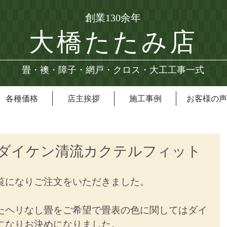
創業130余年
大橋たたみ店
畳・襖・障子・網戸・クロス・大工工事一式
各種価格
店主挨拶
施工事例
お客様の声
畳 ダイケン清流カクテルフィット
覧になりご注文をいただきました。
たヘリなし畳をご希望で畳表の色に関してはダイ
になりお決めになりました。