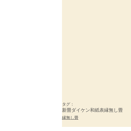
タグ：
新畳
ダイケン和紙表
縁無し畳
縁無し畳