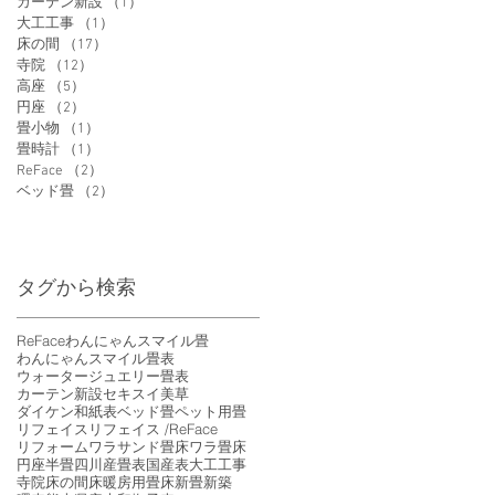
カーテン新設
（1）
1件の記事
大工工事
（1）
1件の記事
床の間
（17）
17件の記事
寺院
（12）
12件の記事
高座
（5）
5件の記事
円座
（2）
2件の記事
畳小物
（1）
1件の記事
畳時計
（1）
1件の記事
ReFace
（2）
2件の記事
ベッド畳
（2）
2件の記事
タグから検索
ReFace
わんにゃんスマイル畳
わんにゃんスマイル畳表
ウォータージュエリー畳表
カーテン新設
セキスイ美草
ダイケン和紙表
ベッド畳
ペット用畳
リフェイス
リフェイス /ReFace
リフォーム
ワラサンド畳床
ワラ畳床
円座
半畳
四川産畳表
国産表
大工工事
寺院
床の間
床暖房用畳床
新畳
新築