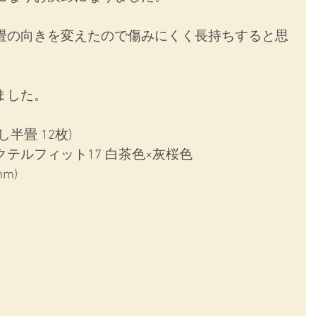
畳の向きを変えたので傷みにくく長持ちすると思
ました。
半畳 12枚)
テルフィット17 白茶色×灰桜色
m)