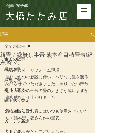
創業130余年
大橋たたみ店
記事
全ての記事
新畳 / 縁無し半畳 熊本産目積畳表(経
全ての記事
糸:綿々)
縁付き畳
名古屋市外　リフォーム現場
掘りごたつの新設に伴い、ヘリなし畳を製作
縁無し畳
納品させていただきました。掘りごたつ部分
襖貼り替え
とそれ以外の部分の畳の大きさが違いますが
違和感なく仕上がりました。
障子貼り替え
クロス貼り替え
畳表はヘリなし畳にはいつも使用させていた
だく熊本県　碇さん作の畳表。
カーテン新設
大工工事
ご用命ありがとうございました。