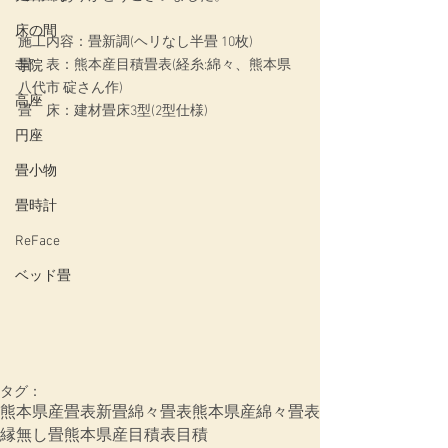
床の間
施工内容：畳新調(ヘリなし半畳 10枚)
畳　表：熊本産目積畳表(経糸:綿々、熊本県
寺院
八代市 碇さん作)
高座
畳　床：建材畳床3型(2型仕様)
円座
畳小物
畳時計
ReFace
ベッド畳
タグ：
熊本県産畳表
新畳
綿々畳表
熊本県産綿々畳表
縁無し畳
熊本県産目積表
目積