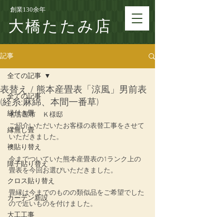
創業130余年
大橋たたみ店
記事
全ての記事
表替え / 熊本産畳表「涼風」男前表
全ての記事
(経糸:麻綿、本間一番草)
縁付き畳
名古屋市　Ｋ様邸
ご紹介いただいたお客様の表替工事をさせて
縁無し畳
いただきました。
襖貼り替え
今までついていた熊本産畳表の1ランク上の
障子貼り替え
畳表を今回お選びいただきました。
クロス貼り替え
畳縁は今までのものの類似品をご希望でした
カーテン新設
ので近いものを付けました。
大工工事