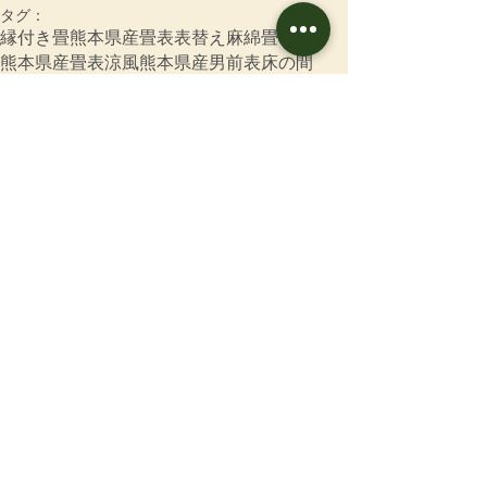
タグ：
縁付き畳
熊本県産畳表
表替え
麻綿畳表
熊本県産畳表涼風
熊本県産男前表
床の間
縁付き畳
床の間
すべて表示
最新記事