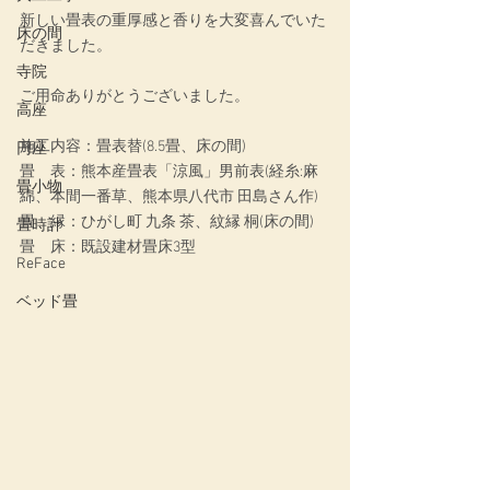
新しい畳表の重厚感と香りを大変喜んでいた
床の間
だきました。
寺院
ご用命ありがとうございました。
高座
施工内容：畳表替(8.5畳、床の間)
円座
畳　表：熊本産畳表「涼風」男前表(経糸:麻
畳小物
綿、本間一番草、熊本県八代市 田島さん作)
畳　縁：ひがし町 九条 茶、紋縁 桐(床の間)
畳時計
畳　床：既設建材畳床3型
ReFace
ベッド畳