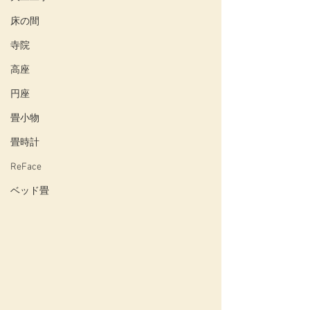
床の間
寺院
高座
円座
畳小物
畳時計
ReFace
ベッド畳