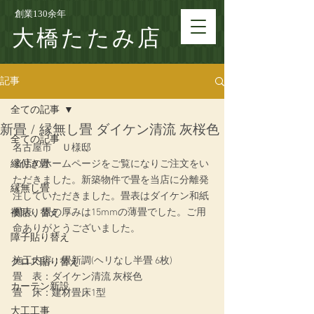
創業130余年
大橋たたみ店
記事
全ての記事
新畳 / 縁無し畳 ダイケン清流 灰桜色
全ての記事
名古屋市　Ｕ様邸
縁付き畳
当店のホームページをご覧になりご注文をい
ただきました。新築物件で畳を当店に分離発
縁無し畳
注していただきました。畳表はダイケン和紙
畳表、畳の厚みは15mmの薄畳でした。ご用
襖貼り替え
命ありがとうございました。
障子貼り替え
施工内容：畳新調(ヘリなし半畳 6枚)
クロス貼り替え
畳　表：ダイケン清流 灰桜色
カーテン新設
畳　床：建材畳床1型
大工工事