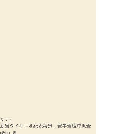
タグ：
新畳
ダイケン和紙表
縁無し畳
半畳
琉球風畳
縁無し畳