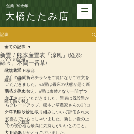
創業130余年
大橋たたみ店
記事
全ての記事
新畳 / 熊本産畳表「涼風」(経糸:
全ての記事
綿々、本間一番草)
縁付き畳
名古屋　Ｈ様邸
当店の新聞折込チラシをご覧になりご注文を
縁無し畳
いただきました。4.5畳は畳床の状態が悪く新
襖貼り替え
畳への入れ替え、6畳は表替となり一間ずつ
施工させていただきました。畳表は既設畳か
障子貼り替え
らグレードアップ、熊本い草農家さんのQRコ
クロス貼り替え
ード付きタグの取り組みについて評価され大
変喜んでいらっしゃいました。新しい畳の上
カーテン新設
での寝心地も最高に気持ちがいいとのこと。
大工工事
ご用命ありがとうございました。