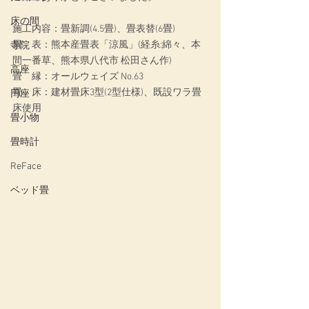
床の間
施工内容：畳新調(4.5畳)、畳表替(6畳)
畳　表：熊本産畳表「涼風」(経糸:綿々、本
寺院
間一番草、熊本県八代市 松田さん作)
高座
畳　縁：オールウェイズ No.63
畳　床：建材畳床3型(2型仕様)、既設ワラ畳
円座
床使用
畳小物
畳時計
ReFace
ベッド畳