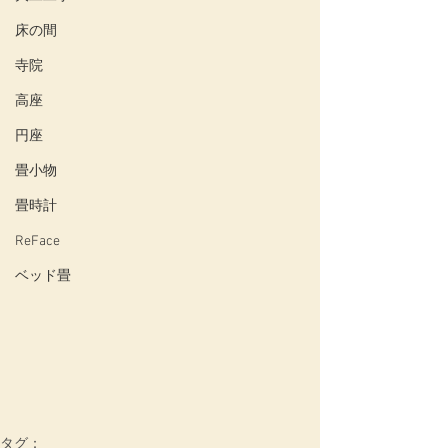
床の間
寺院
高座
円座
畳小物
畳時計
ReFace
ベッド畳
タグ：