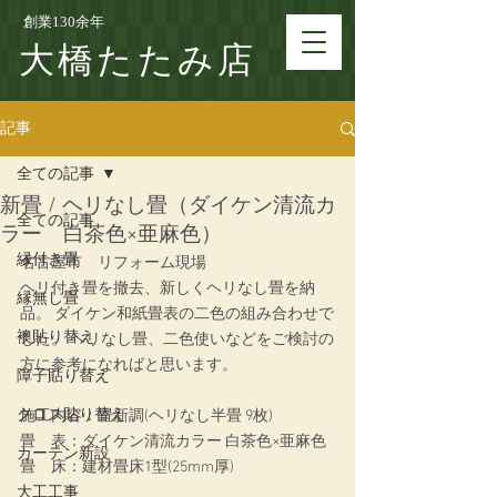
創業130余年
大橋たたみ店
記事
全ての記事
新畳 / ヘリなし畳（ダイケン清流カ
全ての記事
ラー 白茶色×亜麻色）
縁付き畳
名古屋市　リフォーム現場
ヘリ付き畳を撤去、新しくヘリなし畳を納
縁無し畳
品。 ダイケン和紙畳表の二色の組み合わせで
襖貼り替え
した。 ヘリなし畳、二色使いなどをご検討の
方に参考になればと思います。
障子貼り替え
クロス貼り替え
施工内容：畳新調(ヘリなし半畳 9枚)
畳　表：ダイケン清流カラー 白茶色×亜麻色
カーテン新設
畳　床：建材畳床1型(25mm厚)
大工工事