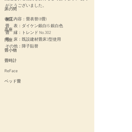
がとうございました。
床の間
施工内容：畳表替(8畳)
寺院
畳　表：ダイケン銀白IS 銀白色
高座
畳　縁：トレンド No.302
畳　床：既設建材畳床3型使用
円座
その他：障子貼替
畳小物
畳時計
ReFace
ベッド畳