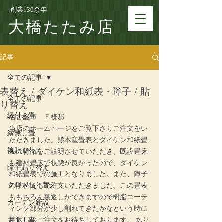
創業130余年
大橋たたみ店
記事
全ての記事
表替え / ダイケン和紙表・障子 / 貼
全ての記事
り替え
縁付き畳
名古屋市　Ｆ様邸
当店のホームページをご覧下さりご注文をい
縁無し畳
ただきました。熊本産畳表とダイケン和紙畳
襖貼り替え
表の特徴をご説明させていただき、既設畳床
も建材畳床で状態が良かったので、ダイケン
障子貼り替え
和紙畳表での施工となりました。また、障子
クロス貼り替え
の貼替えもご注文いただきました。この畳表
ももちろん裏返しができますので樹脂コーテ
カーテン新設
ィング部分が少し削れてきたかなという時に
大工工事
裏返しのご注文をお待ちしております。 あり