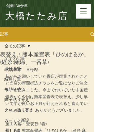
創業130余年
大橋たたみ店
記事
全ての記事
表替え / 熊本産畳表「ひのはるか」
全ての記事
(経糸:麻綿、一番草)
縁付き畳
名古屋市　Ｈ様邸
昔からお願いしていた畳店が廃業されたこと
縁無し畳
と当店の新聞折込チラシをご覧になりご注文
襖貼り替え
をいただきました。今まで付いていた中国産
畳表から今回は熊本産畳表で表替え。少し早
障子貼り替え
いですが良いお正月が迎えられると喜んでい
クロス貼り替え
ただけました。 ありがとうございました。
カーテン新設
施工内容：畳表替(8畳)
大工工事
畳　表：熊本産畳表「ひのはるか」(経糸:麻