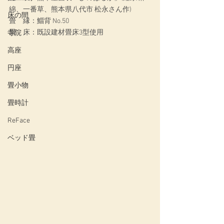
綿、一番草、熊本県八代市 松永さん作)
床の間
畳　縁：鯔背 No.50
畳　床：既設建材畳床3型使用
寺院
高座
円座
畳小物
畳時計
ReFace
ベッド畳