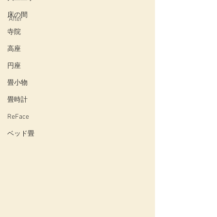
床の間
After
寺院
高座
円座
畳小物
畳時計
ReFace
ベッド畳