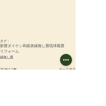
タグ：
新畳
ダイケン和紙表
縁無し畳
琉球風畳
リフォーム
縁無し畳
すべて表示
最新記事