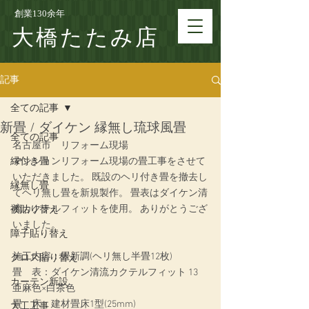
創業130余年
大橋たたみ店
記事
全ての記事
新畳 / ダイケン 縁無し琉球風畳
全ての記事
名古屋市　リフォーム現場
縁付き畳
マンションリフォーム現場の畳工事をさせて
いただきました。 既設のヘリ付き畳を撤去し
縁無し畳
てヘリ無し畳を新規製作。 畳表はダイケン清
流カクテルフィットを使用。 ありがとうござ
襖貼り替え
いました。
障子貼り替え
施工内容：畳新調(ヘリ無し半畳12枚)
クロス貼り替え
畳　表：ダイケン清流カクテルフィット 13 
カーテン新設
亜麻色×白茶色
畳　床：建材畳床1型(25mm)
大工工事