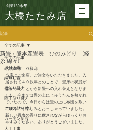
創業130余年
大橋たたみ店
記事
全ての記事
新畳 / 熊本産畳表「ひのみどり」(経
全ての記事
糸:綿々)
縁付き畳
名古屋市　Ｏ様邸
当店にご来店、ご注文をいただきました。入
縁無し畳
居されて４０数年とのことで、畳床の状態が
襖貼り替え
悪かったことから新畳への入れ替えとなりま
した。今までは畳の上にじゅうたんを敷かれ
障子貼り替え
ていたので、今日からは畳の上に布団を敷い
クロス貼り替え
て寝るのが楽しみとおっしゃっていました。
新しい畳表の香りに癒されながらゆっくりお
カーテン新設
やすみください。ありがとうございました。
大工工事