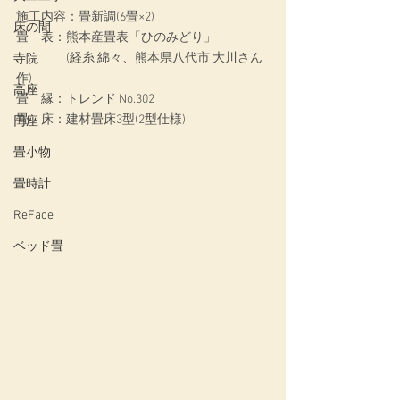
施工内容：畳新調(6畳×2)
床の間
畳　表：熊本産畳表「ひのみどり」
　　　　(経糸:綿々、熊本県八代市 大川さん
寺院
作)
高座
畳　縁：トレンド No.302
畳　床：建材畳床3型(2型仕様)
円座
畳小物
畳時計
ReFace
ベッド畳