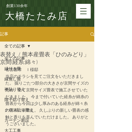
創業130余年
大橋たたみ店
記事
全ての記事
表替え / 熊本産畳表「ひのみどり」
全ての記事
京間(経糸:綿々)
縁付き畳
名古屋市　Ｉ様邸
当店のチラシを見てご注文をいただきまし
縁無し畳
た。 掘りごたつ部分の大きさが京間サイズの
襖貼り替え
ため、全て京間サイズ畳表で施工させていた
だきました。 今まで付いていた経糸が綿糸の
障子貼り替え
畳表から今回は少し厚みのある経糸が綿々糸
クロス貼り替え
の畳表に表替え。 久しぶりの新しい畳表の感
触と香りを喜んでいただけました。 ありがと
カーテン新設
うございました。
大工工事