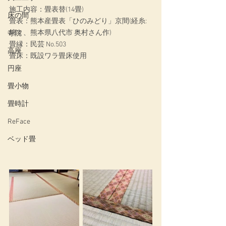
施工内容：畳表替(14畳)
床の間
畳表：熊本産畳表「ひのみどり」京間(経糸:
綿々、熊本県八代市 奥村さん作)
寺院
畳縁：民芸 No.503
高座
畳床：既設ワラ畳床使用
円座
畳小物
畳時計
ReFace
ベッド畳