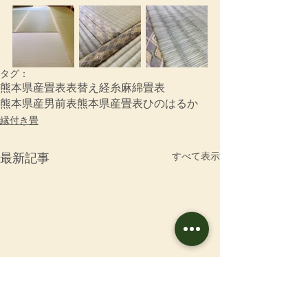
タグ：
熊本県産畳表
表替え
経糸
麻綿畳表
熊本県産男前表
熊本県産畳表ひのはるか
縁付き畳
すべて表示
最新記事