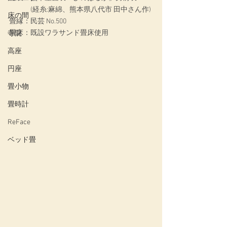
　　　(経糸:麻綿、熊本県八代市 田中さん作)
床の間
畳縁：民芸 No.500
畳床：既設ワラサンド畳床使用
寺院
高座
円座
畳小物
畳時計
ReFace
ベッド畳