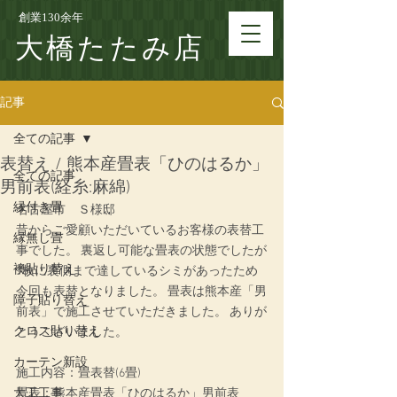
創業130余年
大橋たたみ店
記事
全ての記事
表替え / 熊本産畳表「ひのはるか」
全ての記事
男前表(経糸:麻綿)
縁付き畳
名古屋市　Ｓ様邸
昔からご愛顧いただいているお客様の表替工
縁無し畳
事でした。 裏返し可能な畳表の状態でしたが
襖貼り替え
1枚に裏側まで達しているシミがあったため
今回も表替となりました。 畳表は熊本産「男
障子貼り替え
前表」で施工させていただきました。 ありが
クロス貼り替え
とうございました。
カーテン新設
施工内容：畳表替(6畳)
大工工事
畳表：熊本産畳表「ひのはるか」男前表